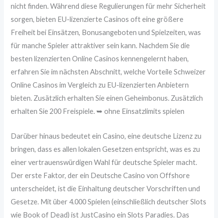
nicht finden. Während diese Regulierungen für mehr Sicherheit
sorgen, bieten EU-lizenzierte Casinos oft eine größere
Freiheit bei Einsätzen, Bonusangeboten und Spielzeiten, was
für manche Spieler attraktiver sein kann. Nachdem Sie die
besten lizenzierten Online Casinos kennengelernt haben,
erfahren Sie im nächsten Abschnitt, welche Vorteile Schweizer
Online Casinos im Vergleich zu EU-lizenzierten Anbietern
bieten. Zusätzlich erhalten Sie einen Geheimbonus. Zusätzlich
erhalten Sie 200 Freispiele. ➥ ohne Einsatzlimits spielen
Darüber hinaus bedeutet ein Casino, eine deutsche Lizenz zu
bringen, dass es allen lokalen Gesetzen entspricht, was es zu
einer vertrauenswürdigen Wahl für deutsche Spieler macht.
Der erste Faktor, der ein Deutsche Casino von Offshore
unterscheidet, ist die Einhaltung deutscher Vorschriften und
Gesetze. Mit über 4.000 Spielen (einschließlich deutscher Slots
wie Book of Dead) ist JustCasino ein Slots Paradies. Das