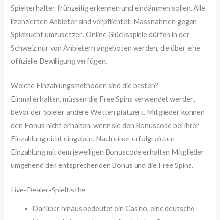
Spielverhalten frühzeitig erkennen und eindämmen sollen. Alle
lizenzierten Anbieter sind verpflichtet, Massnahmen gegen
Spielsucht umzusetzen. Online Glücksspiele dürfen in der
Schweiz nur von Anbietern angeboten werden, die über eine
offizielle Bewilligung verfügen.
Welche Einzahlungsmethoden sind die besten?
Einmal erhalten, müssen die Free Spins verwendet werden,
bevor der Spieler andere Wetten platziert. Mitglieder können
den Bonus nicht erhalten, wenn sie den Bonuscode bei ihrer
Einzahlung nicht eingeben. Nach einer erfolgreichen
Einzahlung mit dem jeweiligen Bonuscode erhalten Mitglieder
umgehend den entsprechenden Bonus und die Free Spins.
Live-Dealer-Spieltische
Darüber hinaus bedeutet ein Casino, eine deutsche