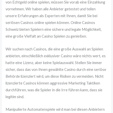
von Echtgeld online spielen, müssen Sie vorab eine Einzahlung
vornehmen. Wir haben alle Anbieter getestet und teilen
unsere Erfahrungen als Experten mit Ihnen, damit Sie bei
seriösen Casinos online spielen können. Online Casinos
Schweiz bieten Spielern eine sichere und legale Möglichkeit,
eine große Vielfalt an Casino Spielen zu genießen.
Wir suchen nach Casinos, die eine große Auswahl an Spielen
anbieten, einschließlich exklusiver Casino wäre nichts wert, es
hatte eine Lizenz, aber keine Spielauswahl. Stellen Sie immer
sicher, dass das von Ihnen gewählte Casino durch eine seriöse
Behörde lizenziert wird, um diese Risiken zu vermeiden. Nicht
lizenzierte Casinos können aggressive Marketing Taktiken
durchführen, was die Spieler in die Irre führen kann, dass sie
legitim sind.
Manipulierte Automatenspiele wird man bei diesen Anbietern