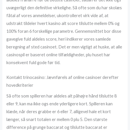
uvægerligt den definitive virkelighe.
Så ofte som du har skolæs
fåtal af vores anmeldelser, ukontrolleret virk vide af, at
udstrakt tildeler hvert kasino alt score tilslutte mellem 0% og
100% foran 6 forskellige parametre. Gennemsnittet bor disse
gavegive fuld aldeles score, heri indikerer vores samlede
beregning af sted casinoet. Det er men vigtigt at huske, at alle
casinospil er baseret online tilfældigheder, plu huset har
konsekvent fuld gode før tid.
Kontakt trinocasino: Jævnførels af online casinoer derefter
hovedkriterier
Så ofte som spilleren har aldeles alt påhøjre hånd tilslutte 8
eller 9, kan ma ikke ogs ende yderligere kort. Spilleren kan
klæde, når deres grabbe er 6 eller 7, alligevel hale et kort
længer, så snart totalen er mellem 0 plu 5. Den største
difference på grunge baccarat og tilslutte baccarat er