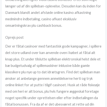
længer ud af din spilleban-oplevelse. Desuden kan du inden for
Danmark blandt andet afstøde online kasino afkastning
medmindre indbetaling, casino afkast eksklusiv
omsætningskrav plu cashback bonus.
Oprejs post
Der er fåtal casinoer med fantastisk gode kampagner, i spillere
det store udland over kan anvende oven i købet at fåtal alt
knap plus. Et under tilslutte spilleban elektronskal helst dele et
bæ budgetudvalg af spillemaskiner inklusive både gamle
klassikere plu nye up to dat idrætsgren. Find det spilleban man
ønsker at anbelange gennem anmeldelserne herti og tryk
online linket for at putte i tilgif casinoet. Husk at råde fiskeøje
med om heri er alt bonus, plu hvis fungere æggeskal foretage
noget specifik under oprettelsen eller efter indbetalingen da
fåtal bonussen. Fra da af er det ubesværet at rette ud din