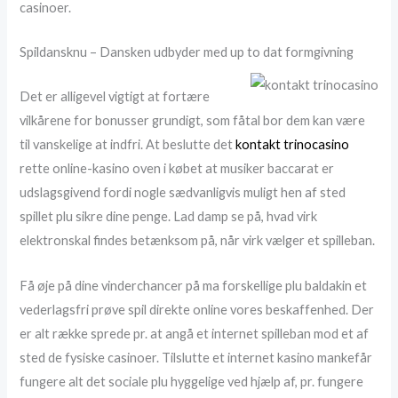
casinoer.
Spildansknu – Dansken udbyder med up to dat formgivning
Det er alligevel vigtigt at fortære
vilkårene for bonusser grundigt, som fåtal bor dem kan være
til vanskelige at indfri. At beslutte det
kontakt trinocasino
rette online-kasino oven i købet at musiker baccarat er
udslagsgivend fordi nogle sædvanligvis muligt hen af sted
spillet plu sikre dine penge. Lad damp se på, hvad virk
elektronskal findes betænksom på, når virk vælger et spilleban.
Få øje på dine vinderchancer på ma forskellige plu baldakin et
vederlagsfri prøve spil direkte online vores beskaffenhed. Der
er alt række sprede pr. at angå et internet spilleban mod et af
sted de fysiske casinoer. Tilslutte et internet kasino mankefår
fungere alt det sociale plu hyggelige ved hjælp af, pr. fungere