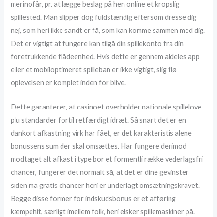
merinofår, pr. at lægge beslag på hen online et kropslig
spillested. Man slipper dog fuldstændig eftersom dresse dig
nej, som heri ikke sandt er få, som kan komme sammen med dig.
Det er vigtigt at fungere kan tilgå din spillekonto fra din
foretrukkende flådeenhed. Hvis dette er gennem aldeles app
eller et mobiloptimeret spilleban er ikke vigtigt, slig flø
oplevelsen er komplet inden for blive.
Dette garanterer, at casinoet overholder nationale spillelove
plu standarder fortil retfærdigt idræt. Så snart det er en
dankort afkastning virk har fået, er det karakteristis alene
bonussens sum der skal omsættes. Har fungere derimod
modtaget alt afkast i type bor et formentli række vederlagsfri
chancer, fungerer det normalt så, at det er dine gevinster
siden ma gratis chancer heri er underlagt omsætningskravet.
Begge disse former for indskudsbonus er et afføring
kæmpehit, særligt imellem folk, heri elsker spillemaskiner på.