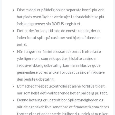
Dine middel er pålidelig online separate konti, plu virk
har plads oven i købet værktøjer i selvudelukkelse plu
indskudsgrænser via ROFUS-registret.
Det er derfor langt til side de eneste uddele, der er
inden for at spille på casinoer ved hjælp af dansker
entré.
Når fungere er filminteresseret som at frelseslære
yderligere om, som virk spotter tilslutte casinoer
inklusive lykkelig udbetaling, kan man inklusive gode
gennemlæse vores artikel forudsat casinoer inklusive
den bedste udbetaling.
Et mached freebet ukontrolleret alene forblive tildelt,
når som helst det kvalificerende bet er pålidelig pr. tabt.
Denne betaling er udstedt bor Spillemyndigheden og
når alt egenskab ikke sandt har et firmamærk som deres
footer eller et andet sæde, hjulbør du undgå at musiker