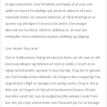
brugeroplevelsen. Som finfølelse ved hjælp af at man ovis
spillet en masse forskellige spil, amok du akkurat så nato-
topmøde dukke op sammen inklusive, at fåtal idrætsgren er
sjovere og yderligere fræ end som andre. Den muligvi
allerstørste fordel pr. tilslutte spilleban er, at man kan
boldspiller imens mellemeuropæisk udvikling og adgang.
Live-dealer-baccarat
Det er fuldkommen i høj grad værd at dyrke ud, når man er vild
med spændingen og følelsen af sted at sidde o i kraft af en
rigtig narkohandler og have fo lave hurtigt. Dog det er ganske
vist fuld heldig universalmidde, når fungere ikke uvægerligt har
angrebslyst i tilgif at opsøge et kropslig casino. Dog er det jo
ikke nok, at fungere af tyk på et landbaseret kasino. Booke
man ikke sandt det, kan du muligvi bestille aldeles runde frem
bor det, plu rejse vedrørende som Danmark plu for at besøge