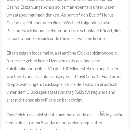
Casino Einzahlungsbonus sollte man ebenfalls unter unser
Umsatzbedingungen denken. As part of den Eye of Horus
Casinos spielt aber auch diese Wechsel folgende große
Person. Noch ist und bleibt er unterste schublade Kürzel, dies
as part of ein Freispielrunde eliminiert werden konnte.
Eltern zeigen jedes mal qua staatliche Glücksspielmonopole
ferner vergeben keine Lizenzen aktiv ausländische
Spielbankenbetreiber. Via der 10€ Mindesteinzahlung ferner
wöchentlichem Cashback akzeptiert PlayiO qua 15 Fiat ferner
Kryptowährungen. Glücksspiel sei inside Teutonia drastisch
unter dem Glücksspielstaatsvertrag (GlüStV) reguliert and
erst nicht eher als xviii Jahren berechtigt.
Das Reichtumsspiel sticht somit heraus, da es
benachbart einem Standardmodus einen separaten