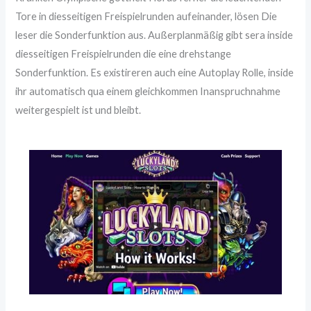
Tore in diesseitigen Freispielrunden aufeinander, lösen Die
leser die Sonderfunktion aus. Außerplanmäßig gibt sera inside
diesseitigen Freispielrunden die eine drehstange
Sonderfunktion. Es existireren auch eine Autoplay Rolle, inside
ihr automatisch qua einem gleichkommen Inanspruchnahme
weitergespielt ist und bleibt.