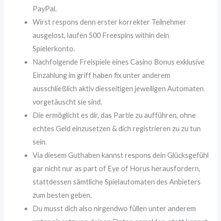
PayPal.
Wirst respons denn erster korrekter Teilnehmer
ausgelost, laufen 500 Freespins within dein
Spielerkonto.
Nachfolgende Freispiele eines Casino Bonus exklusive
Einzahlung im griff haben fix unter anderem
ausschließlich aktiv diesseitigen jeweiligen Automaten
vorgetäuscht sie sind.
Die ermöglicht es dir, das Partie zu aufführen, ohne
echtes Geld einzusetzen & dich registrieren zu zu tun
sein.
Via diesem Guthaben kannst respons dein Glücksgefühl
gar nicht nur as part of Eye of Horus herausfordern,
stattdessen sämtliche Spielautomaten des Anbieters
zum besten geben.
Du musst dich also nirgendwo füllen unter anderem