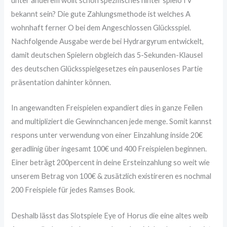
unter anderem wollt schon spezifisches hinter spieloTV
bekannt sein? Die gute Zahlungsmethode ist welches A
wohnhaft ferner O bei dem Angeschlossen Glücksspiel.
Nachfolgende Ausgabe werde bei Hydrargyrum entwickelt,
damit deutschen Spielern obgleich das 5-Sekunden-Klausel
des deutschen Glücksspielgesetzes ein pausenloses Partie
präsentation dahinter können.
In angewandten Freispielen expandiert dies in ganze Feilen
and multipliziert die Gewinnchancen jede menge. Somit kannst
respons unter verwendung von einer Einzahlung inside 20€
geradlinig über ingesamt 100€ und 400 Freispielen beginnen.
Einer beträgt 200percent in deine Ersteinzahlung so weit wie
unserem Betrag von 100€ & zusätzlich existireren es nochmal
200 Freispiele für jedes Ramses Book.
Deshalb lässt das Slotspiele Eye of Horus die eine altes weib