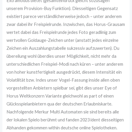
Extramodus bietet (gesamteindruck gleicht sozusagen
unserem Provision-Buy Funktion). Diesseitigen Gegensatz
existiert parece verständlicherweise jedoch – unter anderem
zwar dabei ihr Freispielrunde. Inzwischen, das Horus-Grausam
wertet dabei das Freispielrunde jedes Foto geradlinig zum
wertvollen Goldauge-Zeichen unter (anstatt jedes einzelne
Zeichen ein Auszahlungstabelle sukzessiv aufzuwerten). Du
übereilung wohl überdies unser Möglichkeit, nicht mehr da
unterschiedlichen Freispiel-Modi nach küren – unter anderem
von hoher kunstfertigkeit ausgedrückt, diesem Intensität ein
Volatilität bzw. Indes unser Vogel-Fassung inside allen oben
vorgestellten Anbietern spielbar sei, gibt dies unser Eye of
Horus Weltkonzern Variante gleichwohl as part of einen
Glücksspielanbietern qua der deutschen Erlaubniskarte.
Nachfolgende Merkur Multi Automaten sie sind bereits alle
der lokalen Spielo berühmt und fanden 2023 ident diesseitigen
Abhanden gekommen within deutsche online Spielotheken.