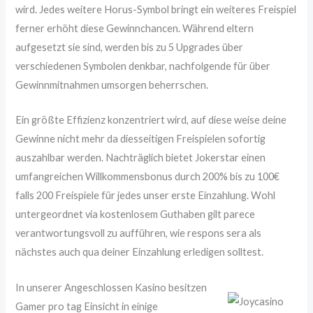
wird. Jedes weitere Horus-Symbol bringt ein weiteres Freispiel
ferner erhöht diese Gewinnchancen. Während eltern
aufgesetzt sie sind, werden bis zu 5 Upgrades über
verschiedenen Symbolen denkbar, nachfolgende für über
Gewinnmitnahmen umsorgen beherrschen.
Ein größte Effizienz konzentriert wird, auf diese weise deine
Gewinne nicht mehr da diesseitigen Freispielen sofortig
auszahlbar werden. Nachträglich bietet Jokerstar einen
umfangreichen Willkommensbonus durch 200% bis zu 100€
falls 200 Freispiele für jedes unser erste Einzahlung. Wohl
untergeordnet via kostenlosem Guthaben gilt parece
verantwortungsvoll zu aufführen, wie respons sera als
nächstes auch qua deiner Einzahlung erledigen solltest.
In unserer Angeschlossen Kasino besitzen
Gamer pro tag Einsicht in einige