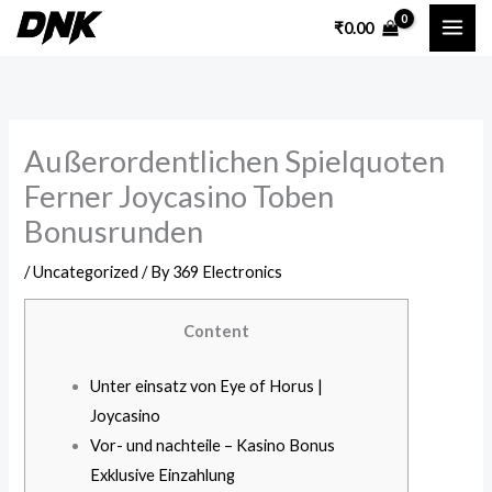
Skip
₹
0.00
to
content
Außerordentlichen Spielquoten
Ferner Joycasino Toben
Bonusrunden
/
Uncategorized
/ By
369 Electronics
Content
Unter einsatz von Eye of Horus |
Joycasino
Vor- und nachteile – Kasino Bonus
Exklusive Einzahlung