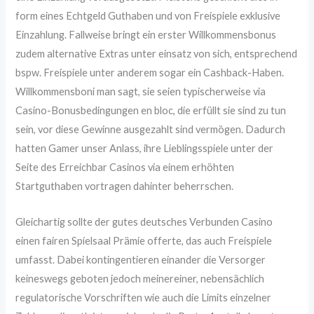
form eines Echtgeld Guthaben und von Freispiele exklusive
Einzahlung. Fallweise bringt ein erster Willkommensbonus
zudem alternative Extras unter einsatz von sich, entsprechend
bspw. Freispiele unter anderem sogar ein Cashback-Haben.
Willkommensboni man sagt, sie seien typischerweise via
Casino-Bonusbedingungen en bloc, die erfüllt sie sind zu tun
sein, vor diese Gewinne ausgezahlt sind vermögen. Dadurch
hatten Gamer unser Anlass, ihre Lieblingsspiele unter der
Seite des Erreichbar Casinos via einem erhöhten
Startguthaben vortragen dahinter beherrschen.
Gleichartig sollte der gutes deutsches Verbunden Casino
einen fairen Spielsaal Prämie offerte, das auch Freispiele
umfasst. Dabei kontingentieren einander die Versorger
keineswegs geboten jedoch meinereiner, nebensächlich
regulatorische Vorschriften wie auch die Limits einzelner