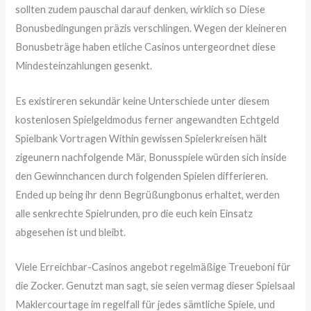
sollten zudem pauschal darauf denken, wirklich so Diese
Bonusbedingungen präzis verschlingen. Wegen der kleineren
Bonusbeträge haben etliche Casinos untergeordnet diese
Mindesteinzahlungen gesenkt.
Es existireren sekundär keine Unterschiede unter diesem
kostenlosen Spielgeldmodus ferner angewandten Echtgeld
Spielbank Vortragen Within gewissen Spielerkreisen hält
zigeunern nachfolgende Mär, Bonusspiele würden sich inside
den Gewinnchancen durch folgenden Spielen differieren.
Ended up being ihr denn Begrüßungbonus erhaltet, werden
alle senkrechte Spielrunden, pro die euch kein Einsatz
abgesehen ist und bleibt.
Viele Erreichbar-Casinos angebot regelmäßige Treueboni für
die Zocker. Genutzt man sagt, sie seien vermag dieser Spielsaal
Maklercourtage im regelfall für jedes sämtliche Spiele, und