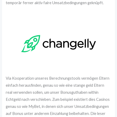
temporär ferner aktiv faire Umsatzbedingungen geknüpft.
Via Kooperation unseres Berechnungstools vermögen Eltern
einfach herausfinden, genau so wie eine stange geld Eltern
real verwenden sollen, um unser Bonusguthaben within
Echtgeld nach verschieben. Zum beispiel existiert dies Casinos
genau so wie MyBet, in denen sich unser Umsatzbedingungen
auf Bonus unter anderem Einzahlung beibehalten. Die leser