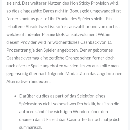
sie sind. Das weiterer Nutzen des Non Sticky Provision wird,
so dies eingezahlte Bares nicht in Bonusgeld umgewandelt ist
ferner somit as part of ihr Pranke des Spielers bleibt. Ein
erhaltene Absolutwert ist sofort auszahlbar und von dort ist
welches ihr idealer Prämie bloß Umsatzvolumen! Within
diesem Provider wird ihr wöchentliches Cashback von 11
Prozentrang je den Spieler angeboten. Der angebotenes
Cashback vermag eine zeitliche Grenze sehen ferner doch
nach diverse Spiele angeboten werden. Im voraus sollte man
gegenseitig über nachfolgende Modalitäten das angebotenen
Alternativen hindeuten.
Darüber du dies as part of das Selektion eines
Spielcasinos nicht so beschwerlich hektik, besitzen die
autoren sämtliche wichtigen Wundern über den
daumen damit Erreichbar Casino Tests nochmal je dich
summarisch.