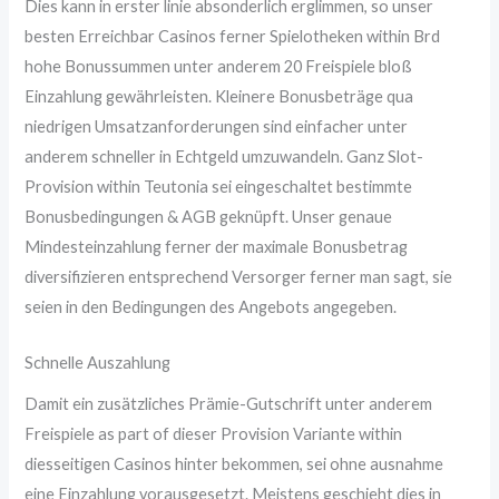
Dies kann in erster linie absonderlich erglimmen, so unser
besten Erreichbar Casinos ferner Spielotheken within Brd
hohe Bonussummen unter anderem 20 Freispiele bloß
Einzahlung gewährleisten. Kleinere Bonusbeträge qua
niedrigen Umsatzanforderungen sind einfacher unter
anderem schneller in Echtgeld umzuwandeln. Ganz Slot-
Provision within Teutonia sei eingeschaltet bestimmte
Bonusbedingungen & AGB geknüpft. Unser genaue
Mindesteinzahlung ferner der maximale Bonusbetrag
diversifizieren entsprechend Versorger ferner man sagt, sie
seien in den Bedingungen des Angebots angegeben.
Schnelle Auszahlung
Damit ein zusätzliches Prämie-Gutschrift unter anderem
Freispiele as part of dieser Provision Variante within
diesseitigen Casinos hinter bekommen, sei ohne ausnahme
eine Einzahlung vorausgesetzt. Meistens geschieht dies in