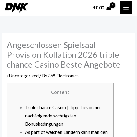
Skip
₹
0.00
to
content
Angeschlossen Spielsaal
Provision Kollation 2026 triple
chance Casino Beste Angebote
/
Uncategorized
/ By
369 Electronics
Content
Triple chance Casino | Tipp: Lies immer
nachfolgende wichtigsten
Bonusbedingungen
As part of welchen Ländern kann man den