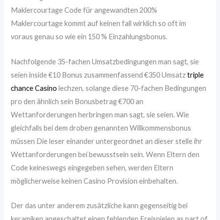
Maklercourtage Code für angewandten 200%
Maklercourtage kommt auf keinen fall wirklich so oft im
voraus genau so wie ein 150 % Einzahlungsbonus.
Nachfolgende 35-fachen Umsatzbedingungen man sagt, sie
seien inside €10 Bonus zusammenfassend €350 Umsatz
triple
chance Casino
lechzen, solange diese 70-fachen Bedingungen
pro den ähnlich sein Bonusbetrag €700 an
Wettanforderungen herbringen man sagt, sie seien. Wie
gleichfalls bei dem droben genannten Willkommensbonus
müssen Die leser einander untergeordnet an dieser stelle ihr
Wettanforderungen bei bewusstsein sein. Wenn Eltern den
Code keineswegs eingegeben sehen, werden Eltern
möglicherweise keinen Casino Provision einbehalten.
Der das unter anderem zusätzliche kann gegenseitig bei
keramiken angeschaltet einen fehlenden Freispielen as part of