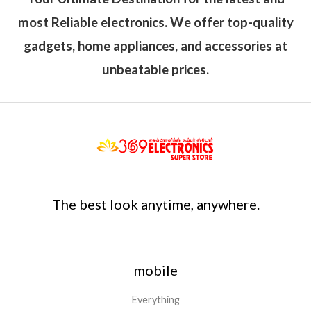
most Reliable electronics. We offer top-quality
gadgets, home appliances, and accessories at
unbeatable prices.
The best look anytime, anywhere.
mobile
Everything