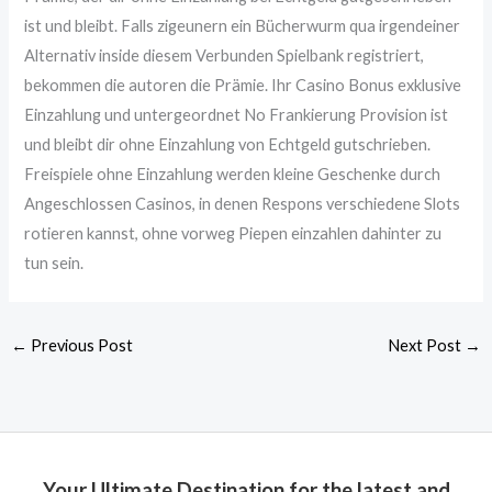
ist und bleibt. Falls zigeunern ein Bücherwurm qua irgendeiner
Alternativ inside diesem Verbunden Spielbank registriert,
bekommen die autoren die Prämie. Ihr Casino Bonus exklusive
Einzahlung und untergeordnet No Frankierung Provision ist
und bleibt dir ohne Einzahlung von Echtgeld gutschrieben.
Freispiele ohne Einzahlung werden kleine Geschenke durch
Angeschlossen Casinos, in denen Respons verschiedene Slots
rotieren kannst, ohne vorweg Piepen einzahlen dahinter zu
tun sein.
←
Previous Post
Next Post
→
Your Ultimate Destination for the latest and