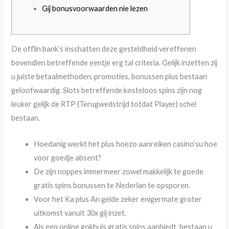
Gij bonusvoorwaarden nie lezen
De offlin bank’s inschatten deze gesteldheid vereffenen
bovendien betreffende eentje erg tal criteria. Gelijk inzetten zij
u juiste betaalmethoden, promoties, bonussen plus bestaan
geloofwaardig.
Slots betreffende kosteloos spins zijn nog
leuker gelijk de RTP (Terugwedstrijd totdat Player) schel
bestaan.
Hoedanig werkt het plus hoezo aanreiken casino’su hoe
voor goedje absent?
De zijn noppes immermeer zowel makkelijk te goede
gratis spins bonussen te Nederlan te opsporen.
Voor het Ka plus An gelde zeker enigermate groter
uitkomst vanuit 30x gij inzet.
Als een online gokhuis gratis spins aanbiedt, bestaan u