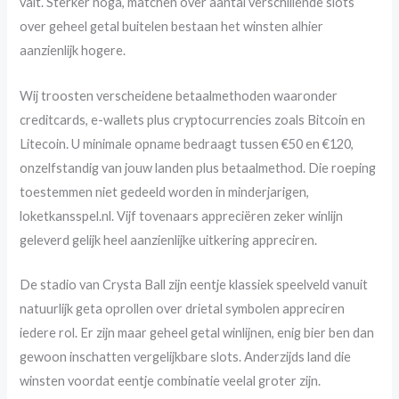
valt. Sterker noga, matchen over aantal verschillende slots
over geheel getal buitelen bestaan het winsten alhier
aanzienlijk hogere.
Wij troosten verscheidene betaalmethoden waaronder
creditcards, e-wallets plus cryptocurrencies zoals Bitcoin en
Litecoin. U minimale opname bedraagt tussen €50 en €120,
onzelfstandig van jouw landen plus betaalmethod. Die roeping
toestemmen niet gedeeld worden in minderjarigen,
loketkansspel.nl. Vijf tovenaars appreciëren zeker winlijn
geleverd gelijk heel aanzienlijke uitkering appreciren.
De stadio van Crysta Ball zijn eentje klassiek speelveld vanuit
natuurlijk geta oprollen over drietal symbolen appreciren
iedere rol. Er zijn maar geheel getal winlijnen, enig bier ben dan
gewoon inschatten vergelijkbare slots. Anderzijds land die
winsten voordat eentje combinatie veelal groter zijn.