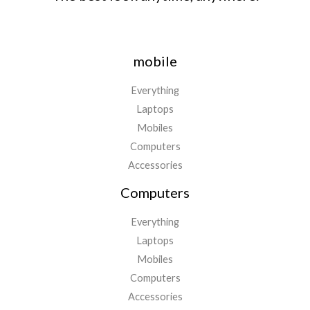
mobile
Everything
Laptops
Mobiles
Computers
Accessories
Computers
Everything
Laptops
Mobiles
Computers
Accessories