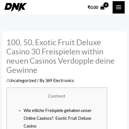
Skip
₹
0.00
to
content
100, 50, Exotic Fruit Deluxe
Casino 30 Freispielen within
neuen Casinos Verdopple deine
Gewinne
/
Uncategorized
/ By
369 Electronics
Content
Wie etliche Freispiele gehaben unser
Online Casinos?: Exotic Fruit Deluxe
Casino