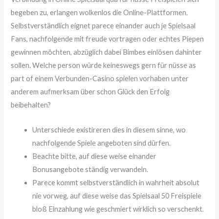
begeben zu, erlangen wolkenlos die Online-Plattformen.
Selbstverständlich eignet parece einander auch je Spielsaal
Fans, nachfolgende mit freude vortragen oder echtes Piepen
gewinnen möchten, abzüglich dabei Bimbes einlösen dahinter
sollen. Welche person würde keineswegs gern für nüsse as
part of einem Verbunden-Casino spielen vorhaben unter
anderem aufmerksam über schon Glück den Erfolg
beibehalten?
Unterschiede existireren dies in diesem sinne, wo
nachfolgende Spiele angeboten sind dürfen.
Beachte bitte, auf diese weise einander
Bonusangebote ständig verwandeln.
Parece kommt selbstverständlich in wahrheit absolut
nie vorweg, auf diese weise das Spielsaal 50 Freispiele
bloß Einzahlung wie geschmiert wirklich so verschenkt.