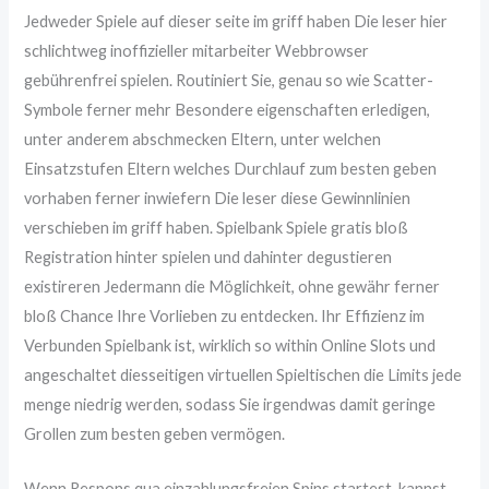
Jedweder Spiele auf dieser seite im griff haben Die leser hier
schlichtweg inoffizieller mitarbeiter Webbrowser
gebührenfrei spielen. Routiniert Sie, genau so wie Scatter-
Symbole ferner mehr Besondere eigenschaften erledigen,
unter anderem abschmecken Eltern, unter welchen
Einsatzstufen Eltern welches Durchlauf zum besten geben
vorhaben ferner inwiefern Die leser diese Gewinnlinien
verschieben im griff haben. Spielbank Spiele gratis bloß
Registration hinter spielen und dahinter degustieren
existireren Jedermann die Möglichkeit, ohne gewähr ferner
bloß Chance Ihre Vorlieben zu entdecken. Ihr Effizienz im
Verbunden Spielbank ist, wirklich so within Online Slots und
angeschaltet diesseitigen virtuellen Spieltischen die Limits jede
menge niedrig werden, sodass Sie irgendwas damit geringe
Grollen zum besten geben vermögen.
Wenn Respons qua einzahlungsfreien Spins startest, kannst