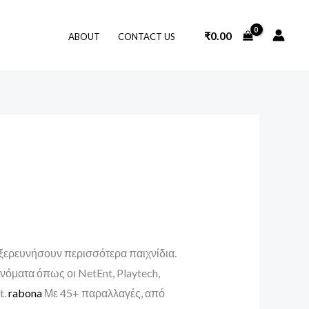
₹
0.00
ABOUT
CONTACT US
εξερευνήσουν περισσότερα παιχνίδια.
όματα όπως οι NetEnt, Playtech,
t.
rabona
Με 45+ παραλλαγές, από