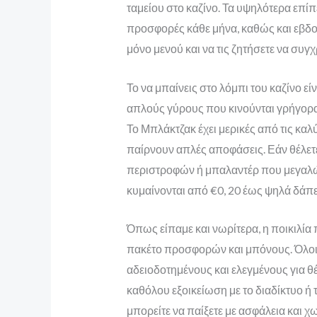
ταμείου στο καζίνο. Τα υψηλότερα επ
προσφορές κάθε μήνα, καθώς και εβδομ
μόνο μενού και να τις ζητήσετε να συγ
Το να μπαίνεις στο λόμπι του καζίνο εί
απλούς γύρους που κινούνται γρήγορα.
Το Μπλάκτζακ έχει μερικές από τις κα
παίρνουν απλές αποφάσεις. Εάν θέλετε
περιστροφών ή μπαλαντέρ που μεγαλώνο
κυμαίνονται από €0, 20 έως ψηλά δάπ
Όπως είπαμε και νωρίτερα, η ποικιλία 
πακέτο προσφορών και μπόνους. Όλοι ο
αδειοδοτημένους και ελεγμένους για θέμα
καθόλου εξοικείωση με το διαδίκτυο ή 
μπορείτε να παίξετε με ασφάλεια και 