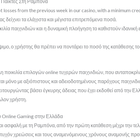
Παίκτες Στη Ραμπόνα
t losses from the previous week in our casino, with a minimum cre
ας δείχνει τα ελάχιστα και μέγιστα επιτρεπόμενα ποσά.
κιλία παιχνιδιών και η δυναμική πλοήγηση το καθιστούν ιδανική 
ήψιμο, ο χρήστης θα πρέπει να ποντάρει το ποσό της κατάθεσης τ
η ποικιλία επιλογών online τυχερών παιχνιδιών, που ανταποκρίν
αι μόνο με αξιόπιστους και αδειοδοτημένους παρόχους παιχνιδι
ιτουργώντας βάσει έγκυρης άδειας που έχει εκδοθεί από την Ελ
λλον χρήστη.
 Online Gaming στην Ελλάδα
ναι ασφαλή με τη Ραμπόνα, από την πρώτη κατάθεση μέχρι την τ
 τυχόν χρεώσεις και τους αναμενόμενους χρόνους αναμονής προτ