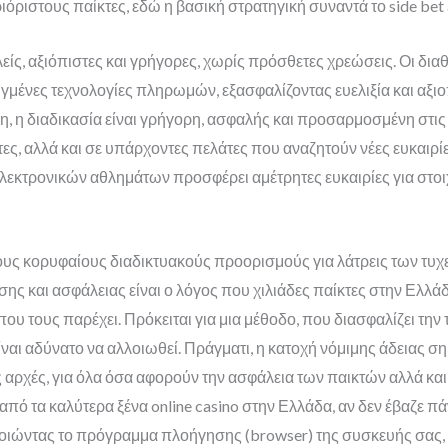
εριόριστους παίκτες, εδώ η βασική στρατηγική συναντά το side bet 
είς, αξιόπιστες και γρήγορες, χωρίς πρόσθετες χρεώσεις. Οι δι
ένες τεχνολογίες πληρωμών, εξασφαλίζοντας ευελιξία και αξιοπ
ηψη, η διαδικασία είναι γρήγορη, ασφαλής και προσαρμοσμένη στι
ες, αλλά και σε υπάρχοντες πελάτες που αναζητούν νέες ευκαιρί
λεκτρονικών αθλημάτων προσφέρει αμέτρητες ευκαιρίες για στ
ους κορυφαίους διαδικτυακούς προορισμούς για λάτρεις των τυχ
ς και ασφάλειας είναι ο λόγος που χιλιάδες παίκτες στην Ελλάδα
που τους παρέχει. Πρόκειται για μια μέθοδο, που διασφαλίζει την
είναι αδύνατο να αλλοιωθεί. Πράγματι, η κατοχή νόμιμης άδειας σημ
ες αρχές, για όλα όσα αφορούν την ασφάλεια των παικτών αλλά κα
 από τα καλύτερα ξένα online casino στην Ελλάδα, αν δεν έβαζε 
οιώντας το πρόγραμμα πλοήγησης (browser) της συσκευής σας, χω