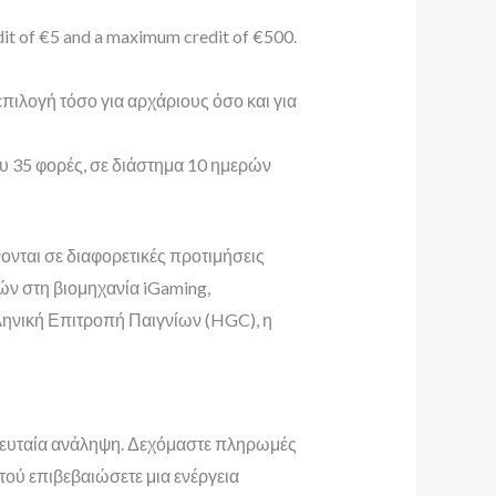
dit of €5 and a maximum credit of €500.
επιλογή τόσο για αρχάριους όσο και για
ου 35 φορές, σε διάστημα 10 ημερών
ονται σε διαφορετικές προτιμήσεις
ών στη βιομηχανία iGaming,
ληνική Επιτροπή Παιγνίων (HGC), η
ελευταία ανάληψη. Δεχόμαστε πληρωμές
ού επιβεβαιώσετε μια ενέργεια