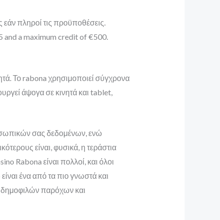
ς εάν πληροί τις προϋποθέσεις.
€5 and a maximum credit of €500.
τά. Το rabona χρησιμοποιεί σύγχρονα
ργεί άψογα σε κινητά και tablet,
οσωπικών σας δεδομένων, ενώ
κότερους είναι, φυσικά, η τεράστια
sino Rabona είναι πολλοί, και όλοι
είναι ένα από τα πιο γνωστά και
ν δημοφιλών παρόχων και