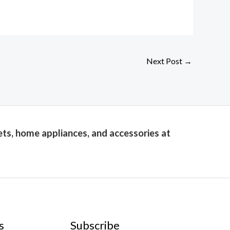
Next Post
→
ets, home appliances, and accessories at
s
Subscribe