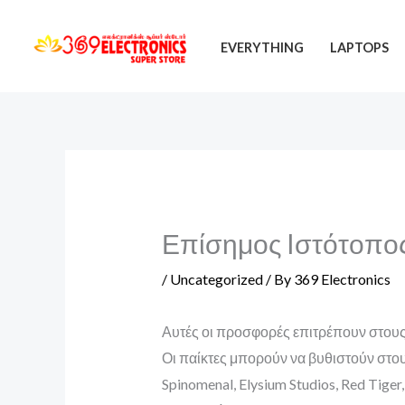
Skip
to
EVERYTHING
LAPTOPS
content
Επίσημος Iστότοπο
/
Uncategorized
/ By
369 Electronics
Αυτές οι προσφορές επιτρέπουν στους 
Οι παίκτες μπορούν να βυθιστούν στο
Spinomenal, Elysium Studios, Red Tiger