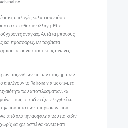
adrenaline.
αθέσιμες επιλογές καλύπτουν τόσο
ιστία σε κάθε συναλλαγή. Είτε
ς σύγχρονες ανάγκες. Αυτά τα μπόνους
ες και προσφορές. Με ταχύτατα
οιχήματα σε συναρπαστικούς αγώνες
ερών παιχνιδιών και των στοιχημάτων.
 επιλέγουν το Rabona για τις στιγμές
 τυχαιότητα των αποτελεσμάτων, και
αίνει, πως το καζίνο έχει ελεγχθεί και
ι την ποιότητα των υπηρεσιών, που
πάνω από όλα την ασφάλεια των παικτών
ρίς να χρειαστεί να κάνετε κάτι