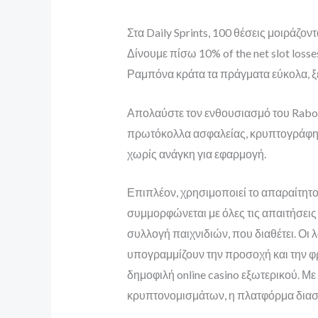
Στα Daily Sprints, 100 θέσεις μοιράζο
Δίνουμε πίσω 10% of the net slot losse
Ραμπόνα κράτα τα πράγματα εύκολα, ξε
Απολαύστε τον ενθουσιασμό του Rabon
πρωτόκολλα ασφαλείας, κρυπτογράφηση S
χωρίς ανάγκη για εφαρμογή.
Επιπλέον, χρησιμοποιεί το απαραίτη
συμμορφώνεται με όλες τις απαιτήσεις 
συλλογή παιχνιδιών, που διαθέτει. Οι λ
υπογραμμίζουν την προσοχή και την φρο
δημοφιλή online casino εξωτερικού. 
κρυπτονομισμάτων, η πλατφόρμα διασφαλ