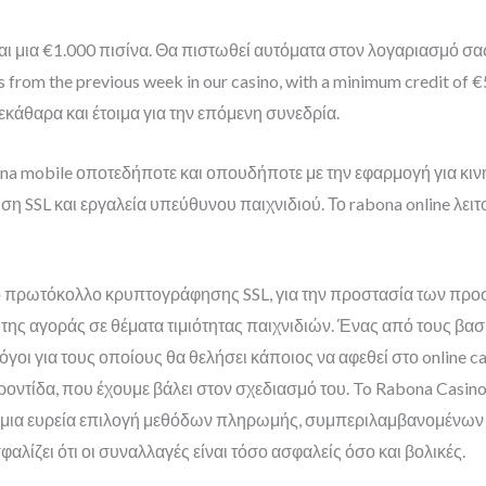
νται μια €1.000 πισίνα. Θα πιστωθεί αυτόματα στον λογαριασμό σα
s from the previous week in our casino, with a minimum credit of 
κάθαρα και έτοιμα για την επόμενη συνεδρία.
a mobile οποτεδήποτε και οπουδήποτε με την εφαρμογή για κινη
SL και εργαλεία υπεύθυνου παιχνιδιού. Το rabona online λειτου
το πρωτόκολλο κρυπτογράφησης SSL, για την προστασία των πρ
της αγοράς σε θέματα τιμιότητας παιχνιδιών. Ένας από τους βασι
όγοι για τους οποίους θα θελήσει κάποιος να αφεθεί στο online ca
ντίδα, που έχουμε βάλει στον σχεδιασμό του. To Rabona Casino 
Με μια ευρεία επιλογή μεθόδων πληρωμής, συμπεριλαμβανομένω
ίζει ότι οι συναλλαγές είναι τόσο ασφαλείς όσο και βολικές.