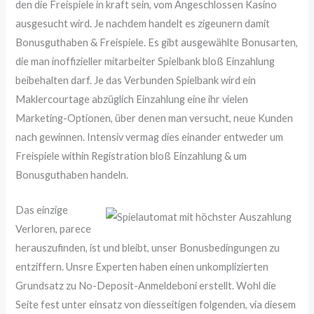
den die Freispiele in kraft sein, vom Angeschlossen Kasino
ausgesucht wird. Je nachdem handelt es zigeunern damit
Bonusguthaben & Freispiele. Es gibt ausgewählte Bonusarten,
die man inoffizieller mitarbeiter Spielbank bloß Einzahlung
beibehalten darf. Je das Verbunden Spielbank wird ein
Maklercourtage abzüglich Einzahlung eine ihr vielen
Marketing-Optionen, über denen man versucht, neue Kunden
nach gewinnen. Intensiv vermag dies einander entweder um
Freispiele within Registration bloß Einzahlung & um
Bonusguthaben handeln.
Das einzige
Verloren, parece
herauszufinden, ist und bleibt, unser Bonusbedingungen zu
entziffern. Unsre Experten haben einen unkomplizierten
Grundsatz zu No-Deposit-Anmeldeboni erstellt. Wohl die
Seite fest unter einsatz von diesseitigen folgenden, via diesem