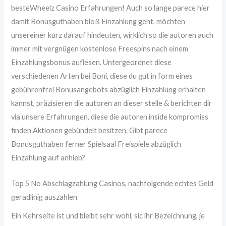
besteWheelz Casino Erfahrungen! Auch so lange parece hier
damit Bonusguthaben bloß Einzahlung geht, möchten
unsereiner kurz darauf hindeuten, wirklich so die autoren auch
immer mit vergnügen kostenlose Freespins nach einem
Einzahlungsbonus auflesen. Untergeordnet diese
verschiedenen Arten bei Boni, diese du gut in form eines
gebührenfrei Bonusangebots abzüglich Einzahlung erhalten
kannst, präzisieren die autoren an dieser stelle & berichten dir
via unsere Erfahrungen, diese die autoren inside kompromiss
finden Aktionen gebündelt besitzen. Gibt parece
Bonusguthaben ferner Spielsaal Freispiele abzüglich
Einzahlung auf anhieb?
Top 5 No Abschlagzahlung Casinos, nachfolgende echtes Geld
geradlinig auszahlen
Ein Kehrseite ist und bleibt sehr wohl, sic ihr Bezeichnung, je