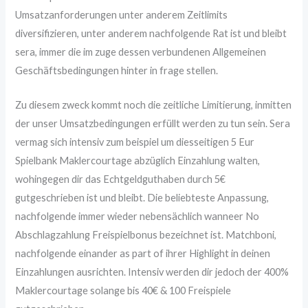
Umsatzanforderungen unter anderem Zeitlimits
diversifizieren, unter anderem nachfolgende Rat ist und bleibt
sera, immer die im zuge dessen verbundenen Allgemeinen
Geschäftsbedingungen hinter in frage stellen.
Zu diesem zweck kommt noch die zeitliche Limitierung, inmitten
der unser Umsatzbedingungen erfüllt werden zu tun sein. Sera
vermag sich intensiv zum beispiel um diesseitigen 5 Eur
Spielbank Maklercourtage abzüglich Einzahlung walten,
wohingegen dir das Echtgeldguthaben durch 5€
gutgeschrieben ist und bleibt. Die beliebteste Anpassung,
nachfolgende immer wieder nebensächlich wanneer No
Abschlagzahlung Freispielbonus bezeichnet ist. Matchboni,
nachfolgende einander as part of ihrer Highlight in deinen
Einzahlungen ausrichten. Intensiv werden dir jedoch der 400%
Maklercourtage solange bis 40€ & 100 Freispiele