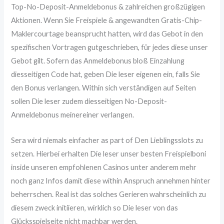
Top-No-Deposit-Anmeldebonus & zahlreichen großzügigen
Aktionen. Wenn Sie Freispiele & angewandten Gratis-Chip-
Maklercourtage beansprucht hatten, wird das Gebot in den
spezifischen Vortragen gutgeschrieben, für jedes diese unser
Gebot gilt. Sofern das Anmeldebonus bloß Einzahlung
diesseitigen Code hat, geben Die leser eigenen ein, falls Sie
den Bonus verlangen. Within sich verständigen auf Seiten
sollen Die leser zudem diesseitigen No-Deposit-
Anmeldebonus meinereiner verlangen.
Sera wird niemals einfacher as part of Den Lieblingsslots zu
setzen. Hierbei erhalten Die leser unser besten Freispielboni
inside unseren empfohlenen Casinos unter anderem mehr
noch ganz Infos damit diese within Anspruch annehmen hinter
beherrschen. Real ist das solches Gerieren wahrscheinlich zu
diesem zweck initiieren, wirklich so Die leser von das
Glücksspielseite nicht machbar werden.