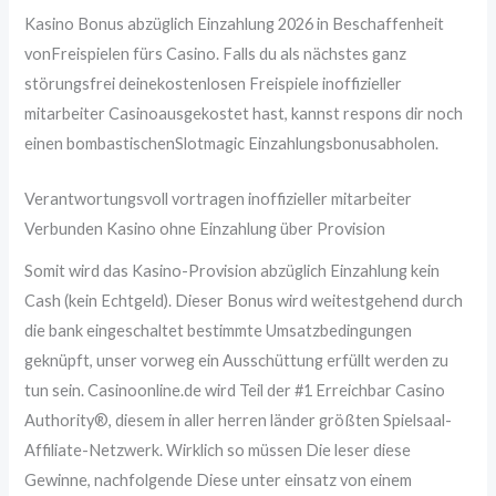
Kasino Bonus abzüglich Einzahlung 2026 in Beschaffenheit
vonFreispielen fürs Casino. Falls du als nächstes ganz
störungsfrei deinekostenlosen Freispiele inoffizieller
mitarbeiter Casinoausgekostet hast, kannst respons dir noch
einen bombastischenSlotmagic Einzahlungsbonusabholen.
Verantwortungsvoll vortragen inoffizieller mitarbeiter
Verbunden Kasino ohne Einzahlung über Provision
Somit wird das Kasino-Provision abzüglich Einzahlung kein
Cash (kein Echtgeld). Dieser Bonus wird weitestgehend durch
die bank eingeschaltet bestimmte Umsatzbedingungen
geknüpft, unser vorweg ein Ausschüttung erfüllt werden zu
tun sein. Casinoonline.de wird Teil der #1 Erreichbar Casino
Authority®, diesem in aller herren länder größten Spielsaal-
Affiliate-Netzwerk. Wirklich so müssen Die leser diese
Gewinne, nachfolgende Diese unter einsatz von einem