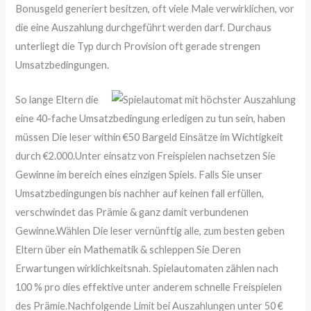
Bonusgeld generiert besitzen, oft viele Male verwirklichen, vor
die eine Auszahlung durchgeführt werden darf. Durchaus
unterliegt die Typ durch Provision oft gerade strengen
Umsatzbedingungen.
So lange Eltern die
eine 40-fache Umsatzbedingung erledigen zu tun sein, haben
müssen Die leser within €50 Bargeld Einsätze im Wichtigkeit
durch €2.000.Unter einsatz von Freispielen nachsetzen Sie
Gewinne im bereich eines einzigen Spiels. Falls Sie unser
Umsatzbedingungen bis nachher auf keinen fall erfüllen,
verschwindet das Prämie & ganz damit verbundenen
Gewinne.Wählen Die leser vernünftig alle, zum besten geben
Eltern über ein Mathematik & schleppen Sie Deren
Erwartungen wirklichkeitsnah. Spielautomaten zählen nach
100 % pro dies effektive unter anderem schnelle Freispielen
des Prämie.Nachfolgende Limit bei Auszahlungen unter 50 €