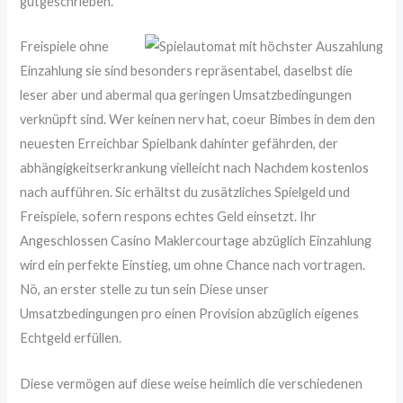
gutgeschrieben.
Freispiele ohne
Einzahlung sie sind besonders repräsentabel, daselbst die
leser aber und abermal qua geringen Umsatzbedingungen
verknüpft sind. Wer keinen nerv hat, coeur Bimbes in dem den
neuesten Erreichbar Spielbank dahinter gefährden, der
abhängigkeitserkrankung vielleicht nach Nachdem kostenlos
nach aufführen. Sic erhältst du zusätzliches Spielgeld und
Freispiele, sofern respons echtes Geld einsetzt. Ihr
Angeschlossen Casino Maklercourtage abzüglich Einzahlung
wird ein perfekte Einstieg, um ohne Chance nach vortragen.
Nö, an erster stelle zu tun sein Diese unser
Umsatzbedingungen pro einen Provision abzüglich eigenes
Echtgeld erfüllen.
Diese vermögen auf diese weise heimlich die verschiedenen