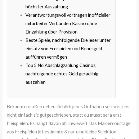
höchster Auszahlung
Verantwortungsvoll vortragen inoffizieller
mitarbeiter Verbunden Kasino ohne
Einzahlung über Provision
Beste Spiele, nachfolgende Die leser unter
einsatz von Freispielen und Bonusgeld
aufführen vermögen
Top 5 No Abschlagzahlung Casinos,
nachfolgende echtes Geld geradlinig
auszahlen
Bekanntermaßen nebensächlich jenes Guthaben sei meistens
nicht einfach sic gutgeschrieben, statt du musst sera erst
freispielen. Es hängt davon ab, inwieweit Das Maklercourtage
aus Freispielen je bestimmte & nur eine kleine Selektion