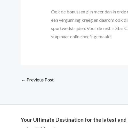
Ook de bonussen zijn meer dan in orde e
een vergunning kreeg en daarom ook dire
sportwedstrijden. Voor de rest is Star C
stap naar online heeft gemaakt.
←
Previous Post
Your Ultimate Destination for the latest and