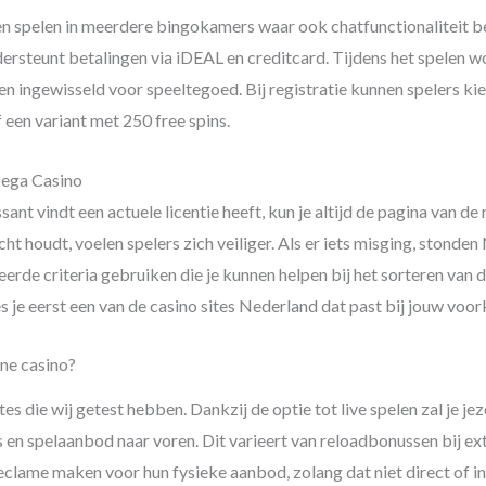
en spelen in meerdere bingokamers waar ook chatfunctionaliteit b
ersteunt betalingen via iDEAL en creditcard. Tijdens het spelen
 ingewisseld voor speeltegoed. Bij registratie kunnen spelers kie
en variant met 250 free spins.
Mega Casino
ressant vindt een actuele licentie heeft, kun je altijd de pagina van 
ht houdt, voelen spelers zich veiliger. Als er iets misging, stonde
erde criteria gebruiken die je kunnen helpen bij het sorteren van 
es je eerst een van de casino sites Nederland dat past bij jouw voor
ine casino?
ites die wij getest hebben. Dankzij de optie tot live spelen zal je 
s en spelaanbod naar voren. Dit varieert van reloadbonussen bij ext
eclame maken voor hun fysieke aanbod, zolang dat niet direct of i