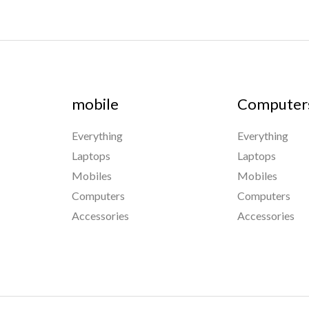
mobile
Computer
Everything
Everything
Laptops
Laptops
Mobiles
Mobiles
Computers
Computers
Accessories
Accessories