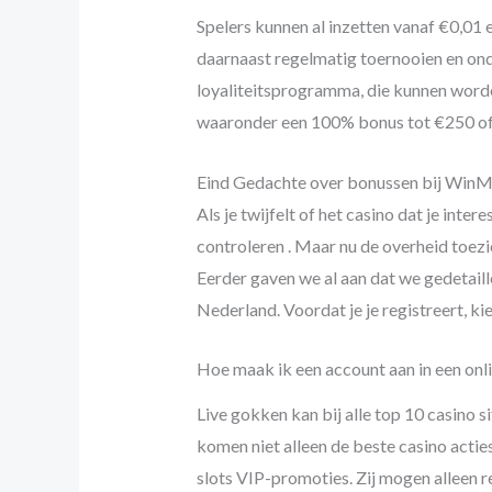
Spelers kunnen al inzetten vanaf €0,01 
daarnaast regelmatig toernooien en ond
loyaliteitsprogramma, die kunnen worden
waaronder een 100% bonus tot €250 of e
Eind Gedachte over bonussen bij Win
Als je twijfelt of het casino dat je inte
controleren . Maar nu de overheid toezic
Eerder gaven we al aan dat we gedetaille
Nederland. Voordat je je registreert, ki
Hoe maak ik een account aan in een onl
Live gokken kan bij alle top 10 casino s
komen niet alleen de beste casino actie
slots VIP-promoties. Zij mogen alleen r