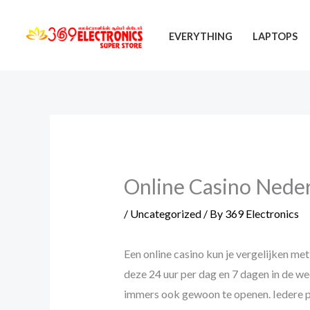
Skip
to
EVERYTHING
LAPTOPS
content
Online Casino Neder
/
Uncategorized
/ By
369 Electronics
Een online casino kun je vergelijken met
deze 24 uur per dag en 7 dagen in de we
immers ook gewoon te openen. Iedere pro