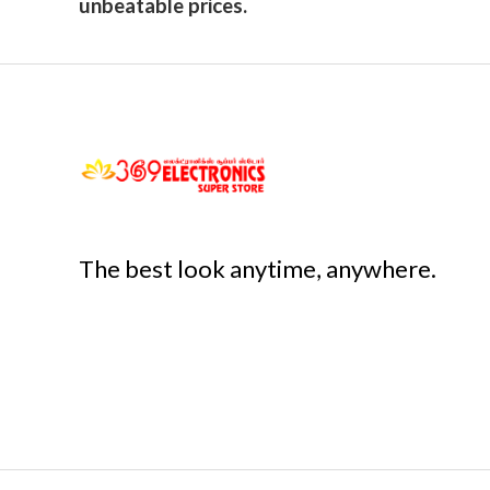
unbeatable prices.
The best look anytime, anywhere.