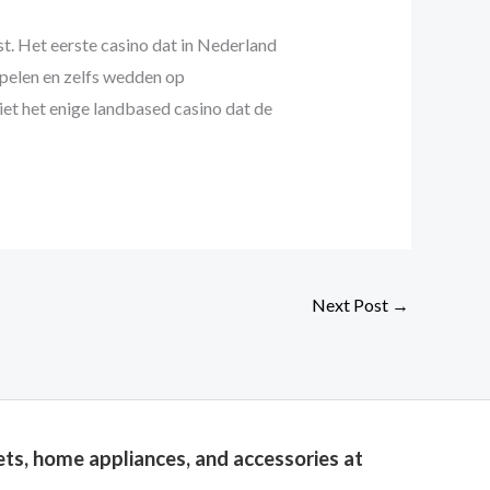
t. Het eerste casino dat in Nederland
spelen en zelfs wedden op
niet het enige landbased casino dat de
Next Post
→
ets, home appliances, and accessories at