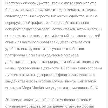
В сетевых обзорах Джеттон казино часто сравнивают с
более старыми площадками и подчёркивают, что здесь
акцент сделан на скорости, гибкости и удобстве, а не на
перегруженной графике. JetTon онлайн постепенно
собирает вокруг себя сообщество игроков, которым важны
не только выигрыши, но и комфортный пользовательский
опыт. Для части пользователей Джетон становится
удобным инструментом при участии в событиях
платформы. Если вы находитесь в погоне за
действительно крупным выигрышем, обратите внимание
на наш прогрессивные джекпоты. В JetTon казино собраны
лучшие автоматы, где призовой фонд накапливается с
каждой ставки всех игроков. Суммы выигрышей в таких
играх, как Mega Moolah, могут достигать миллионы PLN.
Это свидетельствует о борьбе с мошенничеством и
отмыванием средств. Jetton делает ставку на формат