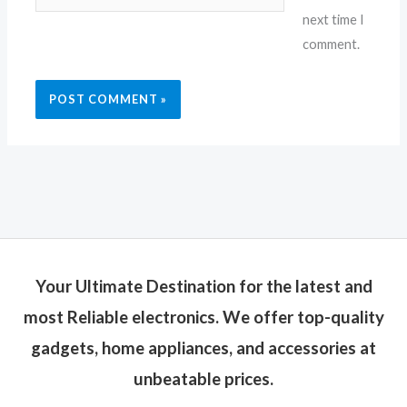
next time I
comment.
Your Ultimate Destination for the latest and
most Reliable electronics. We offer top-quality
gadgets, home appliances, and accessories at
unbeatable prices.