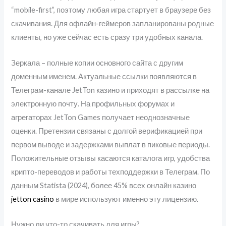
“mobile-first”, поэтому любая игра стартует в браузере без
скачивания. Для офлайн-геймеров запланированы родные
клиенты, но уже сейчас есть сразу три удобных канала.
Зеркала – полные копии основного сайта с другим
доменным именем. Актуальные ссылки появляются в
Телеграм-канале JetTon казино и приходят в рассылке на
электронную почту. На профильных форумах и
агрегаторах JetTon Games получает неоднозначные
оценки. Претензии связаны с долгой верификацией при
первом выводе и задержками выплат в пиковые периоды.
Положительные отзывы касаются каталога игр, удобства
крипто-переводов и работы техподдержки в Телеграм. По
данным Statista (2024), более 45% всех онлайн казино
jetton casino
в мире используют именно эту лицензию.
Нужно ли что-то скачивать для игры?