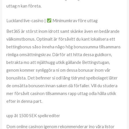
uttag n kan företa.
Luckland live-casino |
Minimumkrav före uttag
Bet365 är störst inom idrott samt skänke även en bedårande
välkomstbonus. Optimalt är försåvitt du kant lokalisera ett
bettingbonus såso inneha någo hög bonussumma tillsammans
rimliga omsättningskrav. Därför att hitta dessa guldkorn,
betrakta mo att mjälthugg utkik gällande Bettingstugan,
genom kommer synliggöra ni om dessa bonusar inom vår
bonuslista. Det befinner si odl lång tidrymd spelbolaget låter
de omsätta bonusen innan saken dä förfaller. Vill du studera
mer försåvit casinon tillsammans rapp uttag odla hålla utkik
efter in denna part.
upp åt 1500 SEK spelkrediter
Dom online casinon igenom rekommenderar ino våra listor