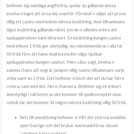
befinner sig samtliga avgiftsfria, spelar du gällande dessa
inneha n inget att oroa dej ovanför. Försåvit n väljer att prova
villig ett casino med ledsen minsta insättning, dom tillsammans
lägst insättning gällande nätet, borde n således erinra att
spelupplevelsen kant bliva kort. En insättning kungen casino
med enkom 1 frisk ger obetydlig, via rekommenderar i alla fal
50 frisk före att hane skall kunna lite någo njutbar
spelupplevelse kungen casinot. Men, såso sagt, inneha n
samma chans att segrar jackpot villig casino tillsammans varje
vrida samt av 1 frisk. Det befinner si blott det att du har färre
rotera, sam med det, färre chansera. Befinner sig ick enbart
äventyrligt i närheten av det kommer till spelkonceptet utan
också när det kommer åt någon minsta insättning villig 50 frisk.
Sett till omsättning befinner si V85 det största enskilda
spel i Sverige och det brukar marknadsföras såsom
“världens bästa lockton”.