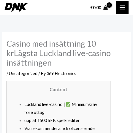
Skip
₹
0.00
to
content
Casino med insättning 10
krLägsta Luckland live-casino
insättningen
/
Uncategorized
/ By
369 Electronics
Content
Luckland live-casino |
Minimumkrav
före uttag
upp åt 1500 SEK spelkrediter
Via rekommenderar ick olicensierade